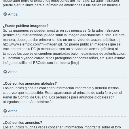
moderador borre el tema o los emoticones del mensaje. La administración
puede fijar un límite para el número de emoticones a utilizar en un mensaje.
Arriba
¿Puedo publicar imagenes?
Sí, las imágenes se pueden mostrar en sus mensajes. Si la administración
permite adjuntar archivos, puede subir la imagen directamente al foro. De otra
manera, debe guardar primero su foto en un servidor de acceso público, e.j.
http://www.ejemplo.com/mi-imagen.gif. No puede publicar imágenes que se
encuentren en su PC (a menos que sea un servidor de acceso público) ni
tampoco las que se encuentren guardadas bajo mecanismos de autenticación,
e.j. hotmail o yahoo correo, sitios protegidos por contraseñas, etc. Para exhibir
imágenes utilice el BBCode con la etiqueta [img].
Arriba
¿Qué son los anuncios globales?
Los anuncios globales contienen información importante y debería leerlos
cada vez que sea posible. Éstos aparecerán al principio de cada foro y en el
Panel de Control de Usuario. Los permisos para anuncios globales son
otorgados por La Administración.
Arriba
¿Qué son los anuncios?
Los anuncios muchas veces contienen información importante sobre el foro