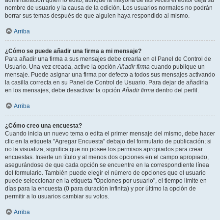
administración quién lo editó, aunque la mayoría de las veces el editor deja su
nombre de usuario y la causa de la edición. Los usuarios normales no podrán
borrar sus temas después de que alguien haya respondido al mismo.
Arriba
¿Cómo se puede añadir una firma a mi mensaje?
Para añadir una firma a sus mensajes debe crearla en el Panel de Control de
Usuario. Una vez creada, active la opción
Añadir firma
cuando publique un
mensaje. Puede asignar una firma por defecto a todos sus mensajes activando
la casilla correcta en su Panel de Control de Usuario. Para dejar de añadirla
en los mensajes, debe desactivar la opción
Añadir firma
dentro del perfil.
Arriba
¿Cómo creo una encuesta?
Cuando inicia un nuevo tema o edita el primer mensaje del mismo, debe hacer
clic en la etiqueta "Agregar Encuesta" debajo del formulario de publicación; si
no la visualiza, significa que no posee los permisos apropiados para crear
encuestas. Inserte un título y al menos dos opciones en el campo apropiado,
asegurándose de que cada opción se encuentre en la correspondiente línea
del formulario. También puede elegir el número de opciones que el usuario
puede seleccionar en la etiqueta "Opciones por usuario", el tiempo límite en
días para la encuesta (0 para duración infinita) y por último la opción de
permitir a lo usuarios cambiar su votos.
Arriba