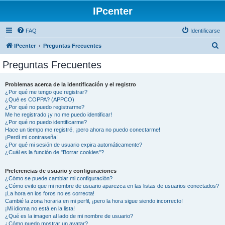
IPcenter
FAQ
Identificarse
B
IPcenter
Preguntas Frecuentes
u
Preguntas Frecuentes
s
c
Problemas acerca de la identificación y el registro
¿Por qué me tengo que registrar?
a
¿Qué es COPPA? (APPCO)
r
¿Por qué no puedo registrarme?
Me he registrado ¡y no me puedo identificar!
¿Por qué no puedo identificarme?
Hace un tiempo me registré, ¡pero ahora no puedo conectarme!
¡Perdí mi contraseña!
¿Por qué mi sesión de usuario expira automáticamente?
¿Cuál es la función de "Borrar cookies"?
Preferencias de usuario y configuraciones
¿Cómo se puede cambiar mi configuración?
¿Cómo evito que mi nombre de usuario aparezca en las listas de usuarios conectados?
¡La hora en los foros no es correcta!
Cambié la zona horaria en mi perfil, ¡pero la hora sigue siendo incorrecto!
¡Mi idioma no está en la lista!
¿Qué es la imagen al lado de mi nombre de usuario?
¿Cómo puedo mostrar un avatar?