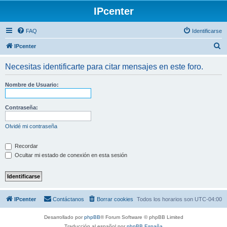
IPcenter
FAQ
Identificarse
B
IPcenter
u
Necesitas identificarte para citar mensajes en este foro.
s
c
Nombre de Usuario:
a
r
Contraseña:
Olvidé mi contraseña
Recordar
Ocultar mi estado de conexión en esta sesión
IPcenter
Contáctanos
Borrar cookies
Todos los horarios son
UTC-04:00
Desarrollado por
phpBB
® Forum Software © phpBB Limited
Traducción al español por
phpBB España