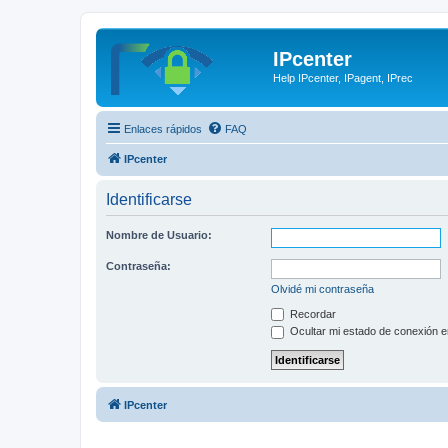
IPcenter
Help IPcenter, IPagent, IPrec
Enlaces rápidos
FAQ
IPcenter
Identificarse
Nombre de Usuario:
Contraseña:
Olvidé mi contraseña
Recordar
Ocultar mi estado de conexión e
IPcenter