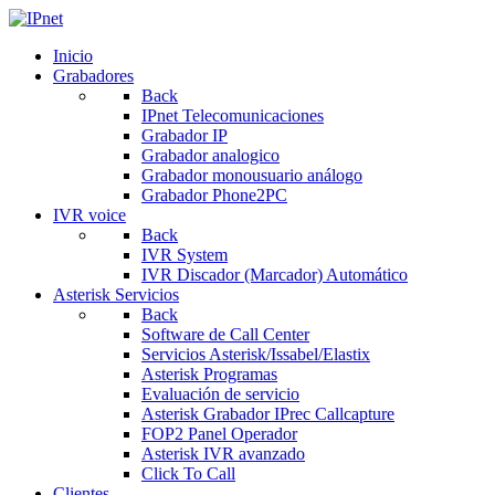
Inicio
Grabadores
Back
IPnet Telecomunicaciones
Grabador IP
Grabador analogico
Grabador monousuario análogo
Grabador Phone2PC
IVR voice
Back
IVR System
IVR Discador (Marcador) Automático
Asterisk Servicios
Back
Software de Call Center
Servicios Asterisk/Issabel/Elastix
Asterisk Programas
Evaluación de servicio
Asterisk Grabador IPrec Callcapture
FOP2 Panel Operador
Asterisk IVR avanzado
Click To Call
Clientes